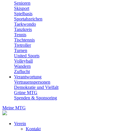
Senioren
Skisport
Spielbasis
Sportabzeichen
Taekwondo
Tanzkreis
Tennis
Tischtennis
Tretroller
Turnen
United Sports
Volleyball
Wandern
Zuflucht
Verantwortung
Vertrauenspersonen
Demokratie und Vielfalt
Grüne MTG
Spenden & Sponsoring
Meine MTG
Verein
Kontakt