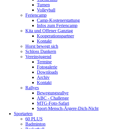
Turnen
Volleyball
Feriencamp
Camp-Kostenerstattung
Infos zum Feriencamp
Kita und Offener Ganztag
Kooperationspartner
Kontakt
Horst bewegt sich
Schloss Dankern
Vereinsjugend
Termine
Fotogalerie
Downloads
Archiv
Kontakt
Rallyes
Bewegungsrallye
ABC - Challenge
MTG-Foto-Safari
Sport-Mensch-Ärgere-Dich-Nicht
Sportarten
60 PLUS
Badminton