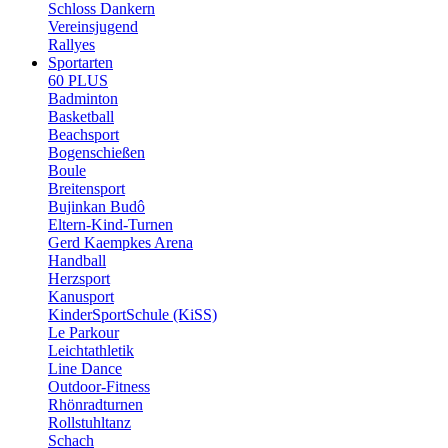
Schloss Dankern
Vereinsjugend
Rallyes
Sportarten
60 PLUS
Badminton
Basketball
Beachsport
Bogenschießen
Boule
Breitensport
Bujinkan Budô
Eltern-Kind-Turnen
Gerd Kaempkes Arena
Handball
Herzsport
Kanusport
KinderSportSchule (KiSS)
Le Parkour
Leichtathletik
Line Dance
Outdoor-Fitness
Rhönradturnen
Rollstuhltanz
Schach