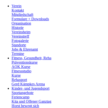
Verein
Kontakt
Mitgliedschaft
Formulare + Downloads
Organisation
Historie
Vereinsheim
Vereinstreff
Fotogalerie
Standorte
Jobs & Ehrenamt
Termine
Fitness, Gesundheit, Reha
Präventionskurse
AOK Kurse
Fitnessstudio
Kurse
Rehasport
Gerd Kämpkes Arena
Kinder- und Jugendsport
Sportangebote
Feriencamp
Kita und Offener Ganztag
Horst bewegt sich