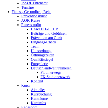
Jobs & Ehrenamt
Termine
Fitness, Gesundheit, Reha
Präventionskurse
AOK Kurse
Fitnessstudio
Unser FIT-CLUB
Beiträge und Gebühren
Prävention am Gerät
Eingangs-Check
Team
Hausordnung
Öffnungszeiten
Qualitätssiegel
Fotogalerie
Deutschlandweit trainieren
Fit unterwegs
FK.Studionetzwerk
Kontakt
Kurse
Aktuelles
Kursbuchung
Kursräume
Kursinfos
Rehasport