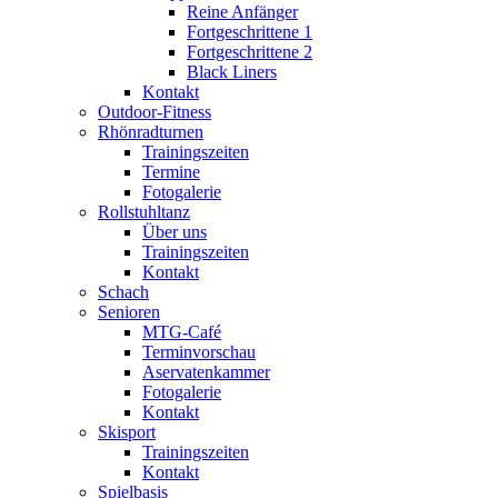
Reine Anfänger
Fortgeschrittene 1
Fortgeschrittene 2
Black Liners
Kontakt
Outdoor-Fitness
Rhönradturnen
Trainingszeiten
Termine
Fotogalerie
Rollstuhltanz
Über uns
Trainingszeiten
Kontakt
Schach
Senioren
MTG-Café
Terminvorschau
Aservatenkammer
Fotogalerie
Kontakt
Skisport
Trainingszeiten
Kontakt
Spielbasis