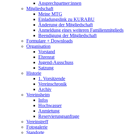
Ansprechpartner:innen
Mitgliedschaft
Meine MTG
Einladungslink zu KURABU
Änderung der Mitgliedschaft
Anmeldung eines weiteren Familienmitglieds
Beendigung der Mitgliedschaft
Formulare + Downloads
Organisation
Vorstand
Ehrenrat
Jugend-Ausschuss
Satzung
Historie
1. Vorsitzende
Vereinschronik
Archiv
Vereinsheim
Infos
Hochwasser
Anmietung
Reservierungsanfrage
Vereinstreff
Fotogalerie
Standorte