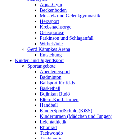
Aqua-Gym
Beckenboden
Muskel- und Gelenkgymnastik
Herzsport
Krebsnachsorge
Osteoporose
Parkinson und Schlaganfall
Wirbelsäule
Gerd Kämpkes Arena
Entstehung
Kinder- und Jugendsport
Sportangebote
Abenteuersport
Badminton
Ballsport für Kids
Basketball
Bujinkan Budô
Eltern-Kind-Turnen
Handball
KinderSportSchule (KiSS)
Kinderturnen (Mädchen und Jungen)
Leichtathletik
Rhönrad
Taekwondo
Tischtennis