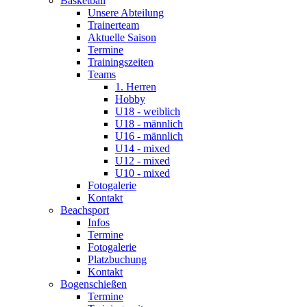
Basketball
Unsere Abteilung
Trainerteam
Aktuelle Saison
Termine
Trainingszeiten
Teams
1. Herren
Hobby
U18 - weiblich
U18 - männlich
U16 - männlich
U14 - mixed
U12 - mixed
U10 - mixed
Fotogalerie
Kontakt
Beachsport
Infos
Termine
Fotogalerie
Platzbuchung
Kontakt
Bogenschießen
Termine