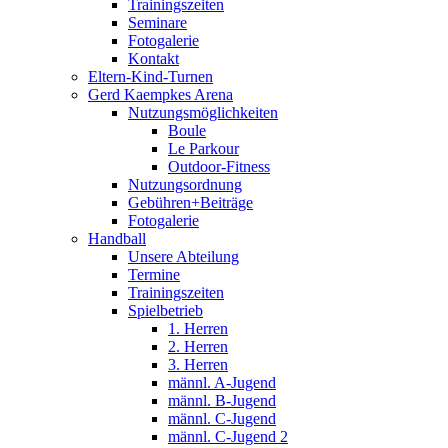
Trainingszeiten
Seminare
Fotogalerie
Kontakt
Eltern-Kind-Turnen
Gerd Kaempkes Arena
Nutzungsmöglichkeiten
Boule
Le Parkour
Outdoor-Fitness
Nutzungsordnung
Gebühren+Beiträge
Fotogalerie
Handball
Unsere Abteilung
Termine
Trainingszeiten
Spielbetrieb
1. Herren
2. Herren
3. Herren
männl. A-Jugend
männl. B-Jugend
männl. C-Jugend
männl. C-Jugend 2