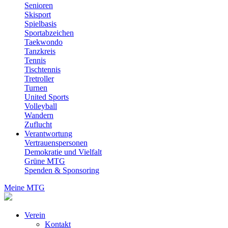
Senioren
Skisport
Spielbasis
Sportabzeichen
Taekwondo
Tanzkreis
Tennis
Tischtennis
Tretroller
Turnen
United Sports
Volleyball
Wandern
Zuflucht
Verantwortung
Vertrauenspersonen
Demokratie und Vielfalt
Grüne MTG
Spenden & Sponsoring
Meine MTG
Verein
Kontakt