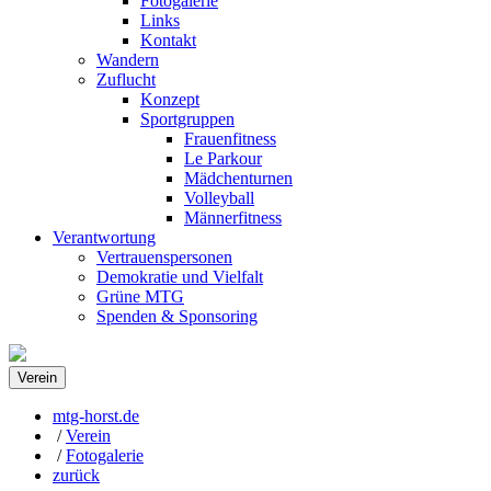
Fotogalerie
Links
Kontakt
Wandern
Zuflucht
Konzept
Sportgruppen
Frauenfitness
Le Parkour
Mädchenturnen
Volleyball
Männerfitness
Verantwortung
Vertrauenspersonen
Demokratie und Vielfalt
Grüne MTG
Spenden & Sponsoring
Verein
mtg-horst.de
/
Verein
/
Fotogalerie
zurück