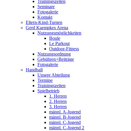
Trainingszeiten
Seminare
Fotogalerie
Kontakt
Eltern-Kind-Turnen
Gerd Kaempkes Arena
Nutzungsmöglichkeiten
Boule
Le Parkour
Outdoor-Fitness
Nutzungsordnung
Gebühren+Beiträge
Fotogalerie
Handball
Unsere Abteilung
Termine
Trainingszeiten
Spielbetrieb
1. Herren
2. Herren
3. Herren
männl. A-Jugend
männl. B-Jugend
männl. C-Jugend
männl. C-Jugend 2