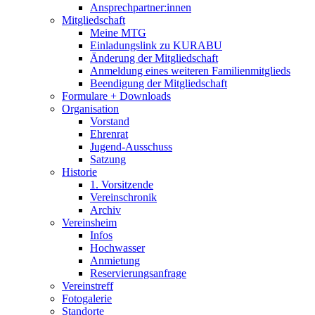
Ansprechpartner:innen
Mitgliedschaft
Meine MTG
Einladungslink zu KURABU
Änderung der Mitgliedschaft
Anmeldung eines weiteren Familienmitglieds
Beendigung der Mitgliedschaft
Formulare + Downloads
Organisation
Vorstand
Ehrenrat
Jugend-Ausschuss
Satzung
Historie
1. Vorsitzende
Vereinschronik
Archiv
Vereinsheim
Infos
Hochwasser
Anmietung
Reservierungsanfrage
Vereinstreff
Fotogalerie
Standorte