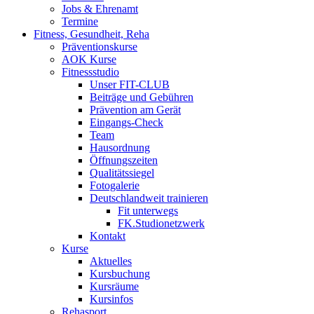
Jobs & Ehrenamt
Termine
Fitness, Gesundheit, Reha
Präventionskurse
AOK Kurse
Fitnessstudio
Unser FIT-CLUB
Beiträge und Gebühren
Prävention am Gerät
Eingangs-Check
Team
Hausordnung
Öffnungszeiten
Qualitätssiegel
Fotogalerie
Deutschlandweit trainieren
Fit unterwegs
FK.Studionetzwerk
Kontakt
Kurse
Aktuelles
Kursbuchung
Kursräume
Kursinfos
Rehasport