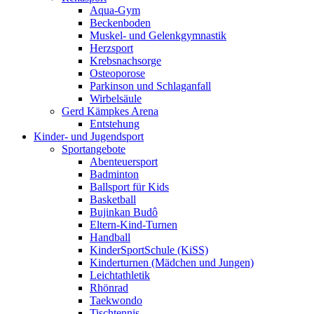
Aqua-Gym
Beckenboden
Muskel- und Gelenkgymnastik
Herzsport
Krebsnachsorge
Osteoporose
Parkinson und Schlaganfall
Wirbelsäule
Gerd Kämpkes Arena
Entstehung
Kinder- und Jugendsport
Sportangebote
Abenteuersport
Badminton
Ballsport für Kids
Basketball
Bujinkan Budô
Eltern-Kind-Turnen
Handball
KinderSportSchule (KiSS)
Kinderturnen (Mädchen und Jungen)
Leichtathletik
Rhönrad
Taekwondo
Tischtennis