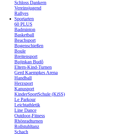
Schloss Dankern
Vereinsjugend
Rallyes
Sportarten
60 PLUS
Badminton
Basketball
Beachsport
Bogenschießen
Boule
Breitensport
Bujinkan Budô
Eltern-Kind-Turnen
Gerd Kaempkes Arena
Handball
Herzsport
Kanusport
KinderSportSchule (KiSS)
Le Parkour
Leichtathletik
Line Dance
Outdoor-Fitness
Rhönradturnen
Rollstuhltanz
Schach