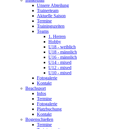
Basketball
Unsere Abteilung
Trainerteam
Aktuelle Saison
Termine
Trainingszeiten
Teams
1. Herren
Hobby
U18 - weiblich
U18 - männlich
U16 - männlich
U14 - mixed
U12 - mixed
U10 - mixed
Fotogalerie
Kontakt
Beachsport
Infos
Termine
Fotogalerie
Platzbuchung
Kontakt
Bogenschießen
Termine