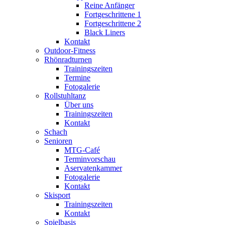
Reine Anfänger
Fortgeschrittene 1
Fortgeschrittene 2
Black Liners
Kontakt
Outdoor-Fitness
Rhönradturnen
Trainingszeiten
Termine
Fotogalerie
Rollstuhltanz
Über uns
Trainingszeiten
Kontakt
Schach
Senioren
MTG-Café
Terminvorschau
Aservatenkammer
Fotogalerie
Kontakt
Skisport
Trainingszeiten
Kontakt
Spielbasis