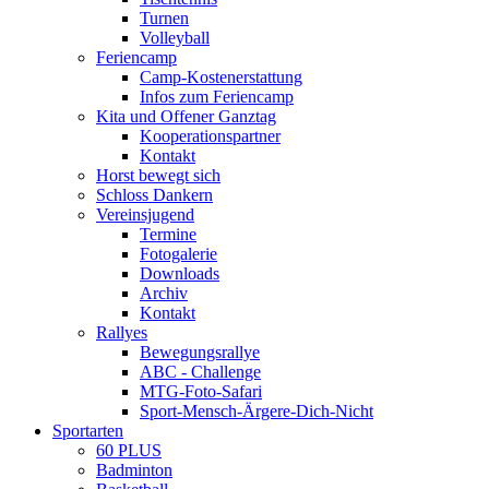
Turnen
Volleyball
Feriencamp
Camp-Kostenerstattung
Infos zum Feriencamp
Kita und Offener Ganztag
Kooperationspartner
Kontakt
Horst bewegt sich
Schloss Dankern
Vereinsjugend
Termine
Fotogalerie
Downloads
Archiv
Kontakt
Rallyes
Bewegungsrallye
ABC - Challenge
MTG-Foto-Safari
Sport-Mensch-Ärgere-Dich-Nicht
Sportarten
60 PLUS
Badminton