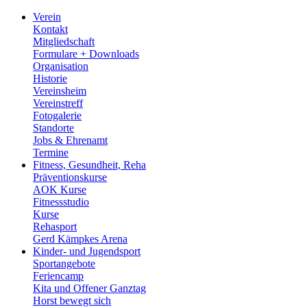
Verein
Kontakt
Mitgliedschaft
Formulare + Downloads
Organisation
Historie
Vereinsheim
Vereinstreff
Fotogalerie
Standorte
Jobs & Ehrenamt
Termine
Fitness, Gesundheit, Reha
Präventionskurse
AOK Kurse
Fitnessstudio
Kurse
Rehasport
Gerd Kämpkes Arena
Kinder- und Jugendsport
Sportangebote
Feriencamp
Kita und Offener Ganztag
Horst bewegt sich