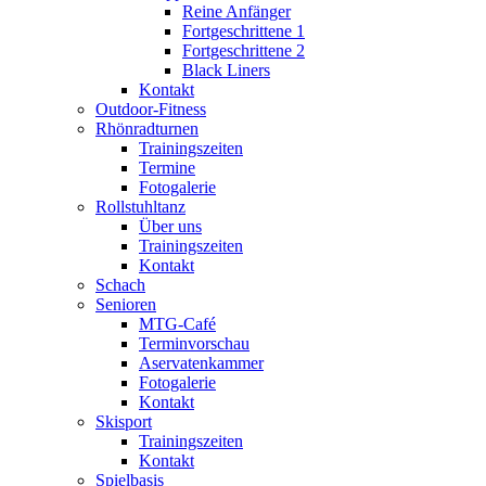
Reine Anfänger
Fortgeschrittene 1
Fortgeschrittene 2
Black Liners
Kontakt
Outdoor-Fitness
Rhönradturnen
Trainingszeiten
Termine
Fotogalerie
Rollstuhltanz
Über uns
Trainingszeiten
Kontakt
Schach
Senioren
MTG-Café
Terminvorschau
Aservatenkammer
Fotogalerie
Kontakt
Skisport
Trainingszeiten
Kontakt
Spielbasis