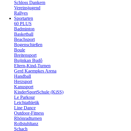
Schloss Dankern
Vereinsjugend
Rallyes
Sportarten
60 PLUS
Badminton
Basketball
Beachsport
Bogenschießen
Boule
Breitensport
Bujinkan Budô
Eltern-Kind-Turnen
Gerd Kaempkes Arena
Handball
Herzsport
Kanusport
KinderSportSchule (KiSS)
Le Parkour
Leichtathletik
Line Dance
Outdoor-Fitness
Rhönradturnen
Rollstuhltanz
Schach