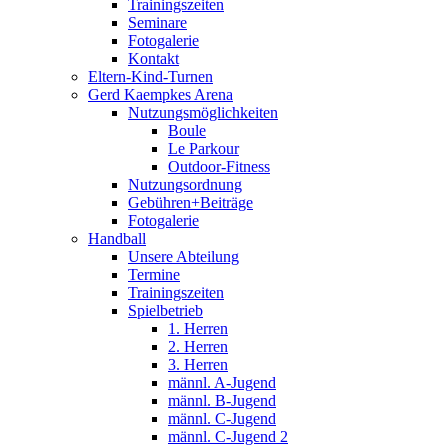
Trainingszeiten
Seminare
Fotogalerie
Kontakt
Eltern-Kind-Turnen
Gerd Kaempkes Arena
Nutzungsmöglichkeiten
Boule
Le Parkour
Outdoor-Fitness
Nutzungsordnung
Gebühren+Beiträge
Fotogalerie
Handball
Unsere Abteilung
Termine
Trainingszeiten
Spielbetrieb
1. Herren
2. Herren
3. Herren
männl. A-Jugend
männl. B-Jugend
männl. C-Jugend
männl. C-Jugend 2