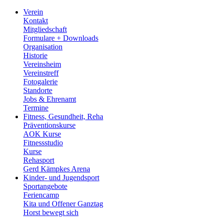
Verein
Kontakt
Mitgliedschaft
Formulare + Downloads
Organisation
Historie
Vereinsheim
Vereinstreff
Fotogalerie
Standorte
Jobs & Ehrenamt
Termine
Fitness, Gesundheit, Reha
Präventionskurse
AOK Kurse
Fitnessstudio
Kurse
Rehasport
Gerd Kämpkes Arena
Kinder- und Jugendsport
Sportangebote
Feriencamp
Kita und Offener Ganztag
Horst bewegt sich