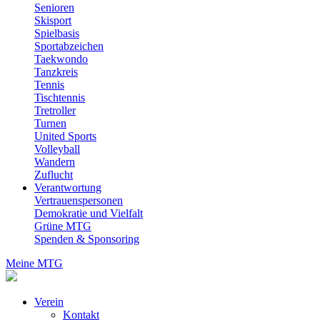
Senioren
Skisport
Spielbasis
Sportabzeichen
Taekwondo
Tanzkreis
Tennis
Tischtennis
Tretroller
Turnen
United Sports
Volleyball
Wandern
Zuflucht
Verantwortung
Vertrauenspersonen
Demokratie und Vielfalt
Grüne MTG
Spenden & Sponsoring
Meine MTG
Verein
Kontakt