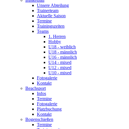
Basketball
Unsere Abteilung
Trainerteam
Aktuelle Saison
Termine
Trainingszeiten
Teams
1. Herren
Hobby
U18 - weiblich
U18 - männlich
U16 - männlich
U14 - mixed
U12 - mixed
U10 - mixed
Fotogalerie
Kontakt
Beachsport
Infos
Termine
Fotogalerie
Platzbuchung
Kontakt
Bogenschießen
Termine