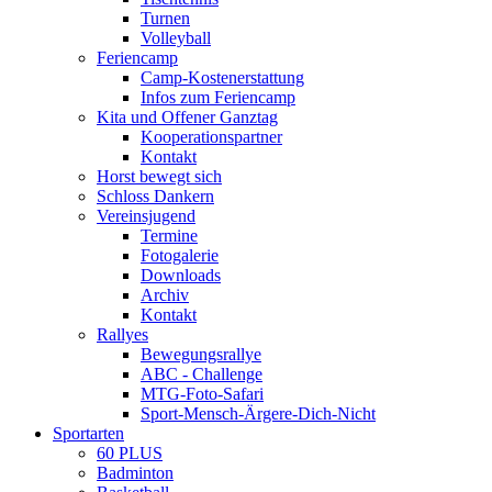
Turnen
Volleyball
Feriencamp
Camp-Kostenerstattung
Infos zum Feriencamp
Kita und Offener Ganztag
Kooperationspartner
Kontakt
Horst bewegt sich
Schloss Dankern
Vereinsjugend
Termine
Fotogalerie
Downloads
Archiv
Kontakt
Rallyes
Bewegungsrallye
ABC - Challenge
MTG-Foto-Safari
Sport-Mensch-Ärgere-Dich-Nicht
Sportarten
60 PLUS
Badminton