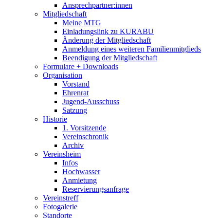
Ansprechpartner:innen
Mitgliedschaft
Meine MTG
Einladungslink zu KURABU
Änderung der Mitgliedschaft
Anmeldung eines weiteren Familienmitglieds
Beendigung der Mitgliedschaft
Formulare + Downloads
Organisation
Vorstand
Ehrenrat
Jugend-Ausschuss
Satzung
Historie
1. Vorsitzende
Vereinschronik
Archiv
Vereinsheim
Infos
Hochwasser
Anmietung
Reservierungsanfrage
Vereinstreff
Fotogalerie
Standorte