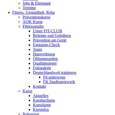
Jobs & Ehrenamt
Termine
Fitness, Gesundheit, Reha
Präventionskurse
AOK Kurse
Fitnessstudio
Unser FIT-CLUB
Beiträge und Gebühren
Prävention am Gerät
Eingangs-Check
Team
Hausordnung
Öffnungszeiten
Qualitätssiegel
Fotogalerie
Deutschlandweit trainieren
Fit unterwegs
FK.Studionetzwerk
Kontakt
Kurse
Aktuelles
Kursbuchung
Kursräume
Kursinfos
Rehasport