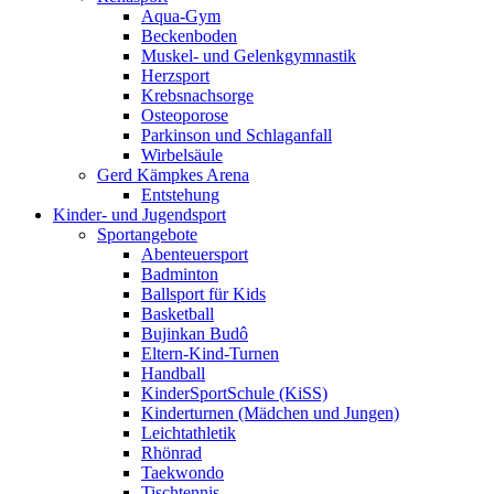
Aqua-Gym
Beckenboden
Muskel- und Gelenkgymnastik
Herzsport
Krebsnachsorge
Osteoporose
Parkinson und Schlaganfall
Wirbelsäule
Gerd Kämpkes Arena
Entstehung
Kinder- und Jugendsport
Sportangebote
Abenteuersport
Badminton
Ballsport für Kids
Basketball
Bujinkan Budô
Eltern-Kind-Turnen
Handball
KinderSportSchule (KiSS)
Kinderturnen (Mädchen und Jungen)
Leichtathletik
Rhönrad
Taekwondo
Tischtennis