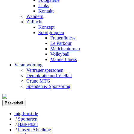
Fotogalerie
Links
Kontakt
Wandern
Zuflucht
Konzept
Sportgruppen
Frauenfitness
Le Parkour
Mädchenturnen
Volleyball
Männerfitness
Verantwortung
Vertrauenspersonen
Demokratie und Vielfalt
Grüne MTG
Spenden & Sponsoring
Basketball
mtg-horst.de
/
Sportarten
/
Basketball
/
Unsere Abteilung