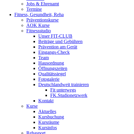
Jobs & Ehrenamt
Termine
Fitness, Gesundheit, Reha
Präventionskurse
AOK Kurse
Fitnessstudio
Unser FIT-CLUB
Beiträge und Gebühren
Prävention am Gerät
Eingangs-Check
Team
Hausordnung
Öffnungszeiten
Qualitätssiegel
Fotogalerie
Deutschlandweit trainieren
Fit unterwegs
FK.Studionetzwerk
Kontakt
Kurse
Aktuelles
Kursbuchung
Kursräume
Kursinfos
Rehasport