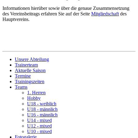
Informationen hierüber sowie über die genaue Zusammensetzung
des Vereinsbeitrags erfahren Sie auf der Seite
Mitgliedschaft
des
Hauptvereins.
Unsere Abteilung
Trainerteam
Aktuelle Saison
Termine
Trainingszeiten
Teams
1. Herren
Hobby
U18 - weiblich
U18 - männlich
U16 - männlich
U14 - mixed
U12 - mixed
U10 - mixed
Fotogalerie