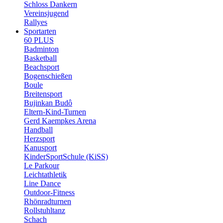
Schloss Dankern
Vereinsjugend
Rallyes
Sportarten
60 PLUS
Badminton
Basketball
Beachsport
Bogenschießen
Boule
Breitensport
Bujinkan Budô
Eltern-Kind-Turnen
Gerd Kaempkes Arena
Handball
Herzsport
Kanusport
KinderSportSchule (KiSS)
Le Parkour
Leichtathletik
Line Dance
Outdoor-Fitness
Rhönradturnen
Rollstuhltanz
Schach