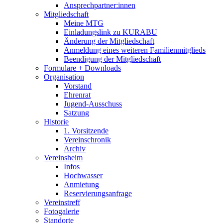
Ansprechpartner:innen
Mitgliedschaft
Meine MTG
Einladungslink zu KURABU
Änderung der Mitgliedschaft
Anmeldung eines weiteren Familienmitglieds
Beendigung der Mitgliedschaft
Formulare + Downloads
Organisation
Vorstand
Ehrenrat
Jugend-Ausschuss
Satzung
Historie
1. Vorsitzende
Vereinschronik
Archiv
Vereinsheim
Infos
Hochwasser
Anmietung
Reservierungsanfrage
Vereinstreff
Fotogalerie
Standorte