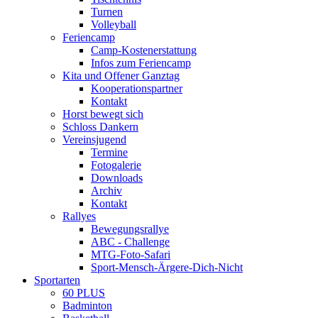
Turnen
Volleyball
Feriencamp
Camp-Kostenerstattung
Infos zum Feriencamp
Kita und Offener Ganztag
Kooperationspartner
Kontakt
Horst bewegt sich
Schloss Dankern
Vereinsjugend
Termine
Fotogalerie
Downloads
Archiv
Kontakt
Rallyes
Bewegungsrallye
ABC - Challenge
MTG-Foto-Safari
Sport-Mensch-Ärgere-Dich-Nicht
Sportarten
60 PLUS
Badminton