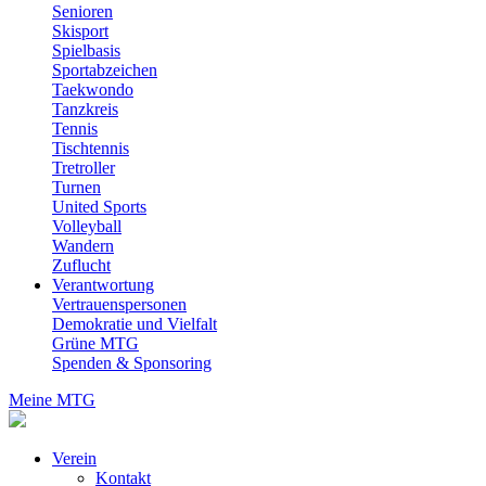
Senioren
Skisport
Spielbasis
Sportabzeichen
Taekwondo
Tanzkreis
Tennis
Tischtennis
Tretroller
Turnen
United Sports
Volleyball
Wandern
Zuflucht
Verantwortung
Vertrauenspersonen
Demokratie und Vielfalt
Grüne MTG
Spenden & Sponsoring
Meine MTG
Verein
Kontakt