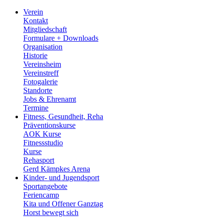
Verein
Kontakt
Mitgliedschaft
Formulare + Downloads
Organisation
Historie
Vereinsheim
Vereinstreff
Fotogalerie
Standorte
Jobs & Ehrenamt
Termine
Fitness, Gesundheit, Reha
Präventionskurse
AOK Kurse
Fitnessstudio
Kurse
Rehasport
Gerd Kämpkes Arena
Kinder- und Jugendsport
Sportangebote
Feriencamp
Kita und Offener Ganztag
Horst bewegt sich