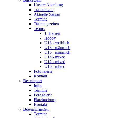
Basketball
Unsere Abteilung
Trainerteam
Aktuelle Saison
Termine
Trainingszeiten
Teams
1. Herren
Hobby
U18 - weiblich
U18 - männlich
U16 - männlich
U14 - mixed
U12 - mixed
U10 - mixed
Fotogalerie
Kontakt
Beachsport
Infos
Termine
Fotogalerie
Platzbuchung
Kontakt
Bogenschießen
Termine