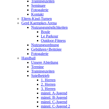
Trainingszeiten
Seminare
Fotogalerie
Kontakt
Eltern-Kind-Turnen
Gerd Kaempkes Arena
Nutzungsmöglichkeiten
Boule
Le Parkour
Outdoor-Fitness
Nutzungsordnung
Gebühren+Beiträge
Fotogalerie
Handball
Unsere Abteilung
Termine
Trainingszeiten
Spielbetrieb
1. Herren
2. Herren
3. Herren
männl. A-Jugend
männl. B-Jugend
männl. C-Jugend
männl. C-Jugend 2