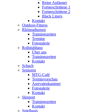
Reine Anfänger
Fortgeschrittene 1
Fortgeschrittene 2
Black Liners
Kontakt
Outdoor-Fitness
Rhönradturnen
Trainingszeiten
Termine
Fotogalerie
Rollstuhltanz
Über uns
Trainingszeiten
Kontakt
Schach
Senioren
MTG-Café
Terminvorschau
Aservatenkammer
Fotogalerie
Kontakt
Skisport
Trainingszeiten
Kontakt
Spielbasis