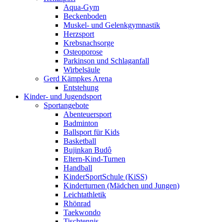
Aqua-Gym
Beckenboden
Muskel- und Gelenkgymnastik
Herzsport
Krebsnachsorge
Osteoporose
Parkinson und Schlaganfall
Wirbelsäule
Gerd Kämpkes Arena
Entstehung
Kinder- und Jugendsport
Sportangebote
Abenteuersport
Badminton
Ballsport für Kids
Basketball
Bujinkan Budô
Eltern-Kind-Turnen
Handball
KinderSportSchule (KiSS)
Kinderturnen (Mädchen und Jungen)
Leichtathletik
Rhönrad
Taekwondo
Tischtennis