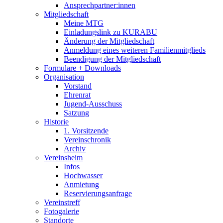
Ansprechpartner:innen
Mitgliedschaft
Meine MTG
Einladungslink zu KURABU
Änderung der Mitgliedschaft
Anmeldung eines weiteren Familienmitglieds
Beendigung der Mitgliedschaft
Formulare + Downloads
Organisation
Vorstand
Ehrenrat
Jugend-Ausschuss
Satzung
Historie
1. Vorsitzende
Vereinschronik
Archiv
Vereinsheim
Infos
Hochwasser
Anmietung
Reservierungsanfrage
Vereinstreff
Fotogalerie
Standorte