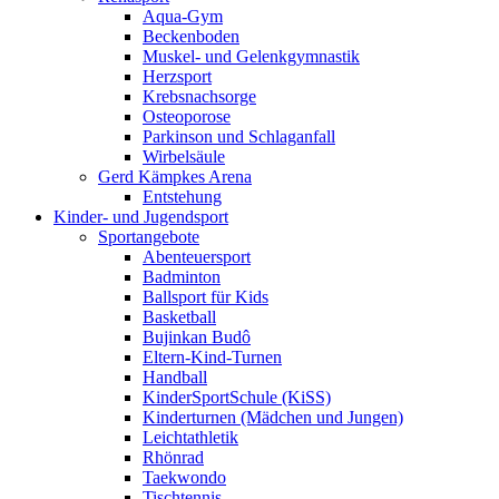
Aqua-Gym
Beckenboden
Muskel- und Gelenkgymnastik
Herzsport
Krebsnachsorge
Osteoporose
Parkinson und Schlaganfall
Wirbelsäule
Gerd Kämpkes Arena
Entstehung
Kinder- und Jugendsport
Sportangebote
Abenteuersport
Badminton
Ballsport für Kids
Basketball
Bujinkan Budô
Eltern-Kind-Turnen
Handball
KinderSportSchule (KiSS)
Kinderturnen (Mädchen und Jungen)
Leichtathletik
Rhönrad
Taekwondo
Tischtennis