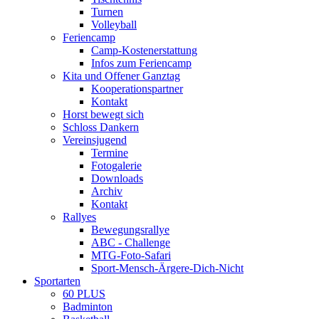
Turnen
Volleyball
Feriencamp
Camp-Kostenerstattung
Infos zum Feriencamp
Kita und Offener Ganztag
Kooperationspartner
Kontakt
Horst bewegt sich
Schloss Dankern
Vereinsjugend
Termine
Fotogalerie
Downloads
Archiv
Kontakt
Rallyes
Bewegungsrallye
ABC - Challenge
MTG-Foto-Safari
Sport-Mensch-Ärgere-Dich-Nicht
Sportarten
60 PLUS
Badminton