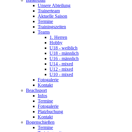
Basketball
Unsere Abteilung
Trainerteam
Aktuelle Saison
Termine
Trainingszeiten
Teams
1. Herren
Hobby
U18 - weiblich
U18 - männlich
U16 - männlich
U14 - mixed
U12 - mixed
U10 - mixed
Fotogalerie
Kontakt
Beachsport
Infos
Termine
Fotogalerie
Platzbuchung
Kontakt
Bogenschießen
Termine