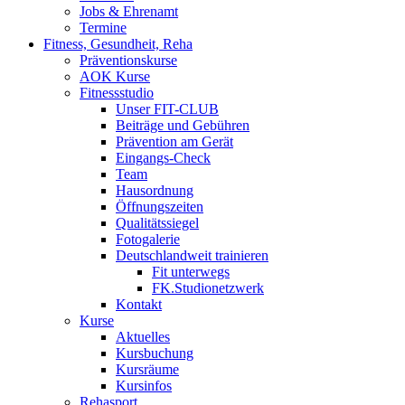
Jobs & Ehrenamt
Termine
Fitness, Gesundheit, Reha
Präventionskurse
AOK Kurse
Fitnessstudio
Unser FIT-CLUB
Beiträge und Gebühren
Prävention am Gerät
Eingangs-Check
Team
Hausordnung
Öffnungszeiten
Qualitätssiegel
Fotogalerie
Deutschlandweit trainieren
Fit unterwegs
FK.Studionetzwerk
Kontakt
Kurse
Aktuelles
Kursbuchung
Kursräume
Kursinfos
Rehasport