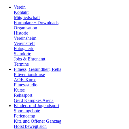
Verein
Kontakt
Mitgliedschaft
Formulare + Downloads
Organisation
Historie
Vereinsheim
Vereinstreff
Fotogalerie
Standorte
Jobs & Ehrenamt
Termine
Fitness, Gesundheit, Reha
Präventionskurse
AOK Kurse
Fitnessstudio
Kurse
Rehasport
Gerd Kämpkes Arena
Kinder- und Jugendsport
Sportangebote
Feriencamp
Kita und Offener Ganztag
Horst bewegt sich