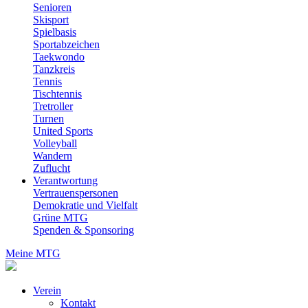
Senioren
Skisport
Spielbasis
Sportabzeichen
Taekwondo
Tanzkreis
Tennis
Tischtennis
Tretroller
Turnen
United Sports
Volleyball
Wandern
Zuflucht
Verantwortung
Vertrauenspersonen
Demokratie und Vielfalt
Grüne MTG
Spenden & Sponsoring
Meine MTG
Verein
Kontakt