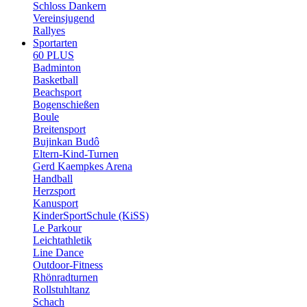
Schloss Dankern
Vereinsjugend
Rallyes
Sportarten
60 PLUS
Badminton
Basketball
Beachsport
Bogenschießen
Boule
Breitensport
Bujinkan Budô
Eltern-Kind-Turnen
Gerd Kaempkes Arena
Handball
Herzsport
Kanusport
KinderSportSchule (KiSS)
Le Parkour
Leichtathletik
Line Dance
Outdoor-Fitness
Rhönradturnen
Rollstuhltanz
Schach